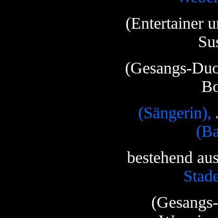
(Entertainer 
Su
(Gesangs-Duo
Bo
(Sängerin),
(Ba
bestehend au
Stade
(Gesangs