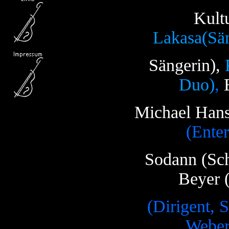
Kult
Lakasa(Sän
Sängerin),
Duo)
,
E
Michael Hans
(Ente
Sodann (Sch
Beyer (
(Dirigent, 
Weber