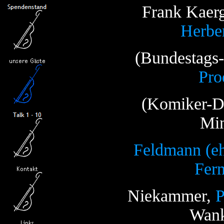
Frank Kaerg
Herber
(Bundestags
Pro
(Komiker-D
Min
Feldmann (e
Fer
Niekammer,
P
Wank